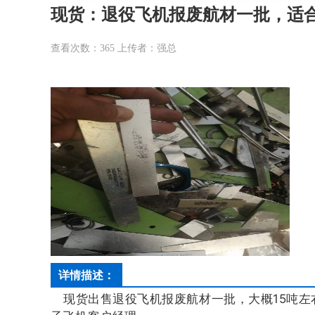
现货：退役飞机报废航材一批，适
查看次数：
365
上传者：强总
详情描述：
现货出售
退役飞机
报废航材一批，大概15吨