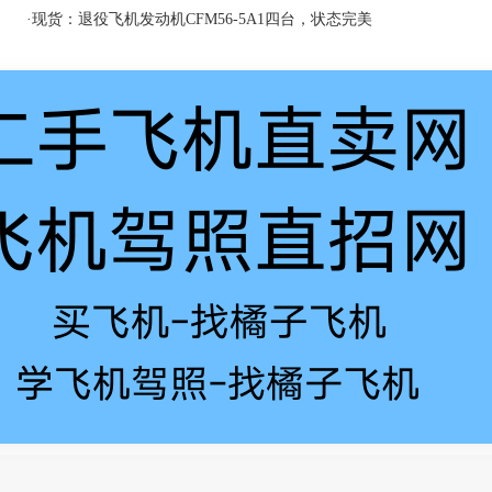
·
现货：退役飞机发动机CFM56-5A1四台，状态完美